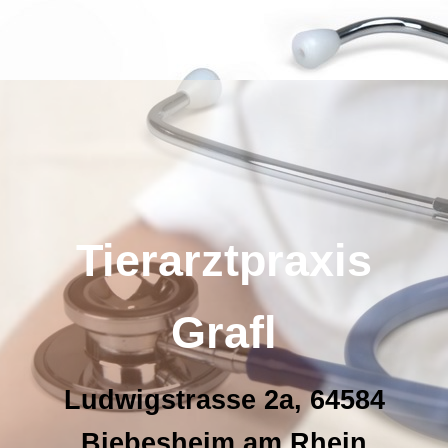
Tierarztpraxis
Grafl
Ludwigstrasse 2a, 64584
Biebesheim am Rhein