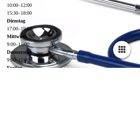
10
:
00
–
12
:
00
15
:
30
–
18
:
00
Dienstag
17
:
00
–
19
:
00
Mittwoch
9
:
00
–
11
:
00
Donnerstag
9
:
00
–
11
:
00
Freitag
10
:
00
–
12
:
00
15
:
30
–
18
:
00
Für den Besuch in unserer Praxis vereinbaren Sie bitte
unbedingt vorab einen Termin!